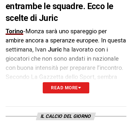
entrambe le squadre. Ecco le
scelte di Juric
Torino
-Monza sarà uno spareggio per
ambire ancora a speranze europee. In questa
settimana, Ivan
Juric
ha lavorato con i
giocatori che non sono andati in nazionale
con buona intensità per preparare l’incontro.
Secondo La Gazzetta dello Sport, sembra
che il tecnico sia orientato a tornare al 3-4-
READ MORE
1-2. A una condizione: che
Vlasic
, impegnato
in Egitto con la sua Croazia, rientri in Italia
senza problemi fisici.
IL CALCIO DEL GIORNO
Altrimenti, scrive il quotidiano, c’è una