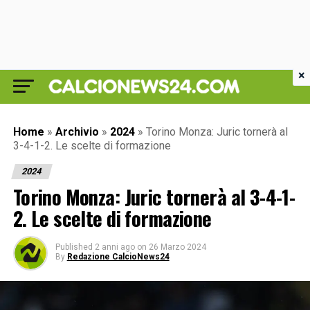
×
Home
»
Archivio
»
2024
»
Torino Monza: Juric tornerà al
3-4-1-2. Le scelte di formazione
2024
Torino Monza: Juric tornerà al 3-4-1-
2. Le scelte di formazione
Published
2 anni ago
on
26 Marzo 2024
By
Redazione CalcioNews24