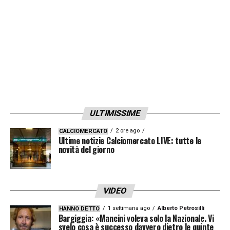
soluzione diversa: «Nel caso avverso, ecco
che Juric potrebbe adattare a trequartista
Ricci
(con Linetty-Gineitis, in mediana)
oppure variare uno spregiudicato 3-4-3,
ricorrendo a
Okereke
dal 1′: del resto col
Monza bisogna puntare con decisione ai tre
punti».
ULTIMISSIME
2 ore ago
CALCIOMERCATO
LA PLAYLIST DELLE NOSTRE TOP NEWS
Ultime notizie Calciomercato LIVE: tutte le
novità del giorno
VIDEO
1 settimana ago
Alberto Petrosilli
HANNO DETTO
Bargiggia: «Mancini voleva solo la Nazionale. Vi
svelo cosa è successo davvero dietro le quinte