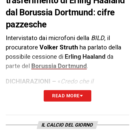
trasferimento di Erling Haaland
dal Borussia Dortmund: cifre
pazzesche
Intervistato dai microfoni della
BILD
, il
procuratore
Volker Struth
ha parlato della
possibile cessione di
Erling Haaland
da
parte del
Borussia Dortmund
.
DICHIARAZIONI –
«
Credo che il
trasferimento avverrà nel 2022. Haaland ha
READ MORE
una clausola rescissoria
.
Il pacchetto
completo con stipendio per cinque anni e
commissione dell’agente sarà
IL CALCIO DEL GIORNO
probabilmente compreso
tra 250 e 300