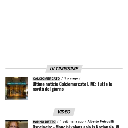
milioni
di euro
.
Rimanere in Germania?
Anche se il
Bayern Monaco
avesse i soldi,
non lo farebbe. Si scatenerebbe l’inferno se
un giocatore in Germania guadagnasse 50
milioni
LA PLAYLIST DELLE NOSTRE TOP NEWS
ULTIMISSIME
9 ore ago
CALCIOMERCATO
Ultime notizie Calciomercato LIVE: tutte le
novità del giorno
VIDEO
1 settimana ago
Alberto Petrosilli
HANNO DETTO
Bargiggia: «Mancini voleva solo la Nazionale. Vi