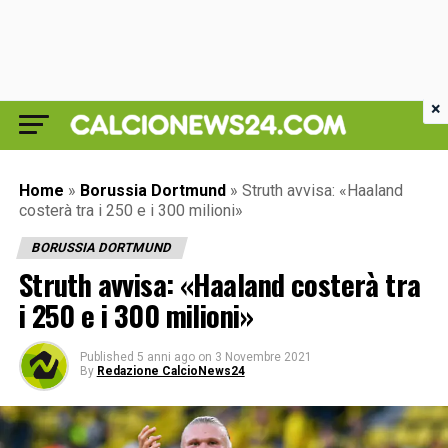
×
Home
»
Borussia Dortmund
»
Struth avvisa: «Haaland
costerà tra i 250 e i 300 milioni»
BORUSSIA DORTMUND
Struth avvisa: «Haaland costerà tra
i 250 e i 300 milioni»
Published
5 anni ago
on
3 Novembre 2021
By
Redazione CalcioNews24