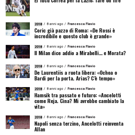
8 anni ago
Francesca Flavio
2018
Coric già pazzo di Roma: «De Rossi è
incredibile e questo club è grande»
8 anni ago
Francesca Flavio
2018
Il Milan dice addio a Mirabelli… e Morata?
8 anni ago
Francesca Flavio
2018
De Laurentiis a ruota libera: «Ochoa o
Bardi per la porta. Arias? C’è tempo»
8 anni ago
Francesca Flavio
2018
Hamsik tra passato e futuro: «Ancelotti
come Reja. Cina? Mi avrebbe cambiato la
vita»
8 anni ago
Francesca Flavio
2018
Napoli senza terzino, Ancelotti reinventa
Allan