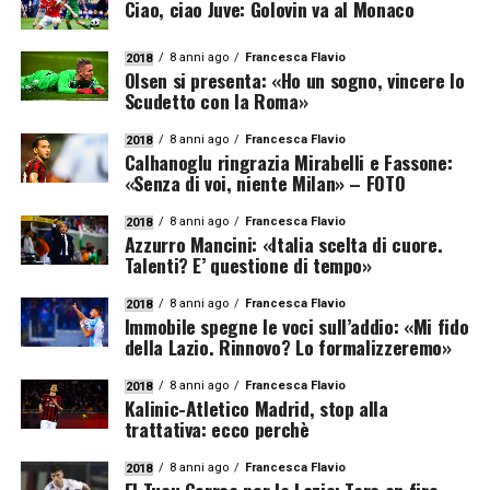
Ciao, ciao Juve: Golovin va al Monaco
8 anni ago
Francesca Flavio
2018
Olsen si presenta: «Ho un sogno, vincere lo
Scudetto con la Roma»
8 anni ago
Francesca Flavio
2018
Calhanoglu ringrazia Mirabelli e Fassone:
«Senza di voi, niente Milan» – FOTO
8 anni ago
Francesca Flavio
2018
Azzurro Mancini: «Italia scelta di cuore.
Talenti? E’ questione di tempo»
8 anni ago
Francesca Flavio
2018
Immobile spegne le voci sull’addio: «Mi fido
della Lazio. Rinnovo? Lo formalizzeremo»
8 anni ago
Francesca Flavio
2018
Kalinic-Atletico Madrid, stop alla
trattativa: ecco perchè
8 anni ago
Francesca Flavio
2018
El Tucu Correa per la Lazio: Tare on fire