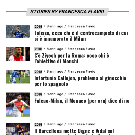
STORIES BY FRANCESCA FLAVIO
8 anni ago
Francesca Flavio
2018
Tolisso, ecco chi è il centrocampista di cui
si è innamorato il Milan
8 anni ago
Francesca Flavio
2018
C’è Ziyech per la Roma: ecco chi è
l’obiettivo di Monchi
8 anni ago
Francesca Flavio
2018
Infortunio Callejon, problema al ginocchio
per lo spagnolo
8 anni ago
Francesca Flavio
2018
Falcao-Milan, il Monaco (per ora) dice di no
8 anni ago
Francesca Flavio
2018
Il Barcellona mette Digne e Vidal sul