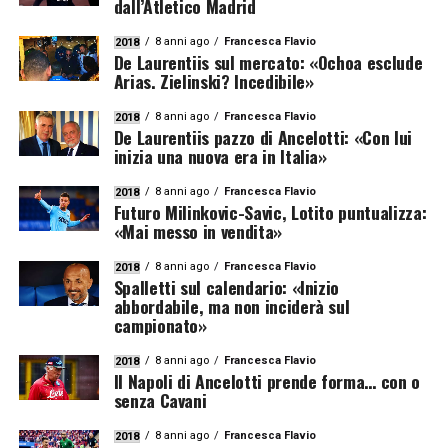
dall’Atletico Madrid
8 anni ago
Francesca Flavio
2018
De Laurentiis sul mercato: «Ochoa esclude
Arias. Zielinski? Incedibile»
8 anni ago
Francesca Flavio
2018
De Laurentiis pazzo di Ancelotti: «Con lui
inizia una nuova era in Italia»
8 anni ago
Francesca Flavio
2018
Futuro Milinkovic-Savic, Lotito puntualizza:
«Mai messo in vendita»
8 anni ago
Francesca Flavio
2018
Spalletti sul calendario: «Inizio
abbordabile, ma non inciderà sul
campionato»
8 anni ago
Francesca Flavio
2018
Il Napoli di Ancelotti prende forma… con o
senza Cavani
8 anni ago
Francesca Flavio
2018