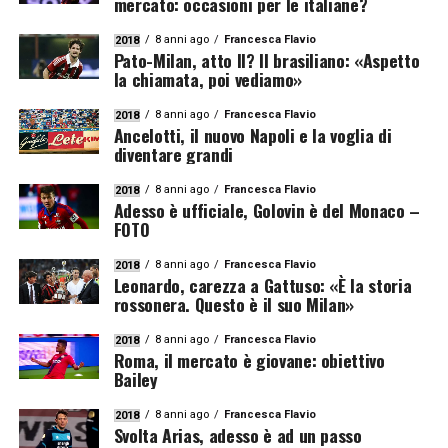
mercato: occasioni per le italiane?
8 anni ago
Francesca Flavio
2018
Pato-Milan, atto II? Il brasiliano: «Aspetto
la chiamata, poi vediamo»
8 anni ago
Francesca Flavio
2018
Ancelotti, il nuovo Napoli e la voglia di
diventare grandi
8 anni ago
Francesca Flavio
2018
Adesso è ufficiale, Golovin è del Monaco –
FOTO
8 anni ago
Francesca Flavio
2018
Leonardo, carezza a Gattuso: «È la storia
rossonera. Questo è il suo Milan»
8 anni ago
Francesca Flavio
2018
Roma, il mercato è giovane: obiettivo
Bailey
8 anni ago
Francesca Flavio
2018
Svolta Arias, adesso è ad un passo