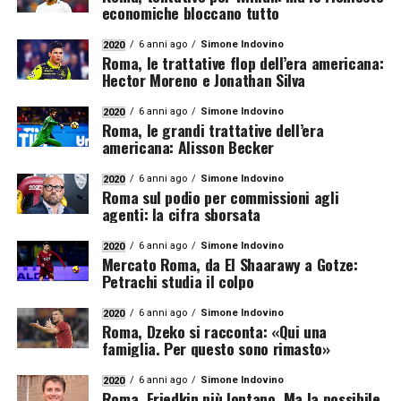
economiche bloccano tutto
6 anni ago
Simone Indovino
2020
Roma, le trattative flop dell’era americana:
Hector Moreno e Jonathan Silva
6 anni ago
Simone Indovino
2020
Roma, le grandi trattative dell’era
americana: Alisson Becker
6 anni ago
Simone Indovino
2020
Roma sul podio per commissioni agli
agenti: la cifra sborsata
6 anni ago
Simone Indovino
2020
Mercato Roma, da El Shaarawy a Gotze:
Petrachi studia il colpo
6 anni ago
Simone Indovino
2020
Roma, Dzeko si racconta: «Qui una
famiglia. Per questo sono rimasto»
6 anni ago
Simone Indovino
2020
Roma, Friedkin più lontano. Ma la possibile