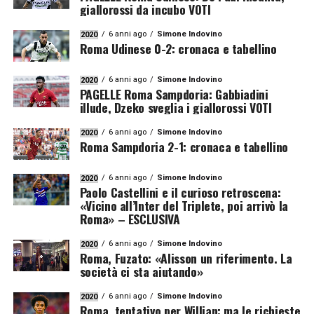
giallorossi da incubo VOTI
6 anni ago
Simone Indovino
2020
Roma Udinese 0-2: cronaca e tabellino
6 anni ago
Simone Indovino
2020
PAGELLE Roma Sampdoria: Gabbiadini
illude, Dzeko sveglia i giallorossi VOTI
6 anni ago
Simone Indovino
2020
Roma Sampdoria 2-1: cronaca e tabellino
6 anni ago
Simone Indovino
2020
Paolo Castellini e il curioso retroscena:
«Vicino all’Inter del Triplete, poi arrivò la
Roma» – ESCLUSIVA
6 anni ago
Simone Indovino
2020
Roma, Fuzato: «Alisson un riferimento. La
società ci sta aiutando»
6 anni ago
Simone Indovino
2020
Roma, tentativo per Willian: ma le richieste