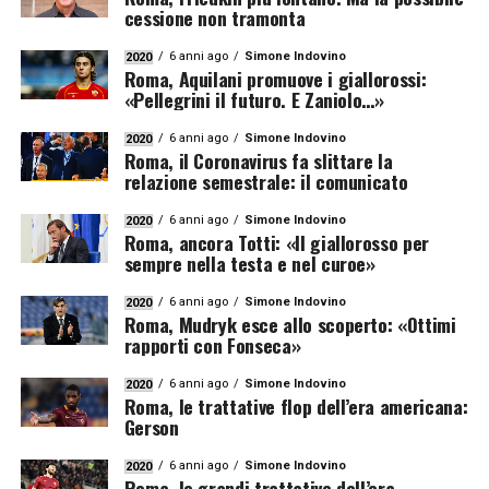
cessione non tramonta
6 anni ago
Simone Indovino
2020
Roma, Aquilani promuove i giallorossi:
«Pellegrini il futuro. E Zaniolo…»
6 anni ago
Simone Indovino
2020
Roma, il Coronavirus fa slittare la
relazione semestrale: il comunicato
6 anni ago
Simone Indovino
2020
Roma, ancora Totti: «Il giallorosso per
sempre nella testa e nel curoe»
6 anni ago
Simone Indovino
2020
Roma, Mudryk esce allo scoperto: «Ottimi
rapporti con Fonseca»
6 anni ago
Simone Indovino
2020
Roma, le trattative flop dell’era americana:
Gerson
6 anni ago
Simone Indovino
2020
Roma, le grandi trattative dell’era