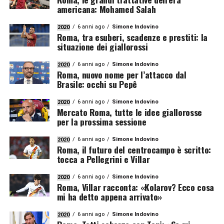
americana: Mohamed Salah
6 anni ago
Simone Indovino
2020
Roma, tra esuberi, scadenze e prestiti: la
situazione dei giallorossi
6 anni ago
Simone Indovino
2020
Roma, nuovo nome per l’attacco dal
Brasile: occhi su Pepê
6 anni ago
Simone Indovino
2020
Mercato Roma, tutte le idee giallorosse
per la prossima sessione
6 anni ago
Simone Indovino
2020
Roma, il futuro del centrocampo è scritto:
tocca a Pellegrini e Villar
6 anni ago
Simone Indovino
2020
Roma, Villar racconta: «Kolarov? Ecco cosa
mi ha detto appena arrivato»
6 anni ago
Simone Indovino
2020