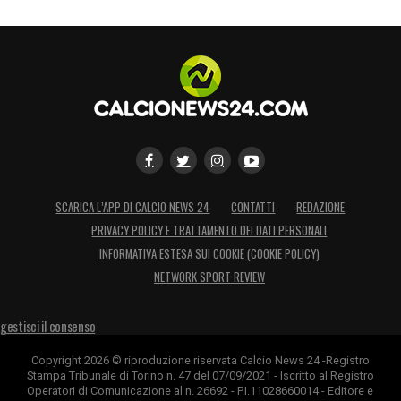
SCARICA L’APP DI CALCIO NEWS 24
CONTATTI
REDAZIONE
PRIVACY POLICY E TRATTAMENTO DEI DATI PERSONALI
INFORMATIVA ESTESA SUI COOKIE (COOKIE POLICY)
NETWORK SPORT REVIEW
gestisci il consenso
Copyright 2026 © riproduzione riservata Calcio News 24 -Registro
Stampa Tribunale di Torino n. 47 del 07/09/2021 - Iscritto al Registro
Operatori di Comunicazione al n. 26692 - P.I.11028660014 - Editore e