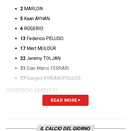
2
MARLON
5
Kaan AYHAN
6
ROGERIO
13
Federico PELUSO
17
Mert MÜLDÜR
22
Jeremy TOLJAN
31
Gian Marco FERRARI
77
Giorgos KYRIAKOPOULOS
CENTROCAMPISTI
READ MORE
4
Francesco MAGNANELLI
8
Maxime LOPEZ
10
Filip DJURICIC
IL CALCIO DEL GIORNO