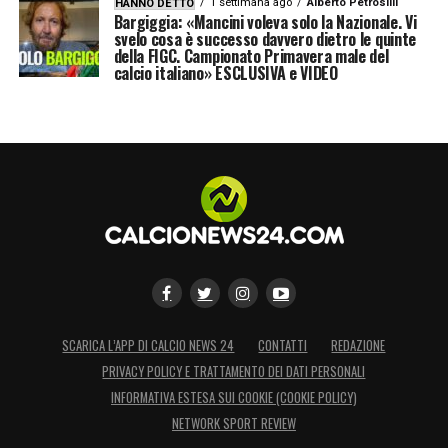
1 settimana ago
Alberto Petrosilli
HANNO DETTO
Bargiggia: «Mancini voleva solo la Nazionale. Vi
svelo cosa è successo davvero dietro le quinte
della FIGC. Campionato Primavera male del
calcio italiano» ESCLUSIVA e VIDEO
SCARICA L’APP DI CALCIO NEWS 24
CONTATTI
REDAZIONE
PRIVACY POLICY E TRATTAMENTO DEI DATI PERSONALI
INFORMATIVA ESTESA SUI COOKIE (COOKIE POLICY)
NETWORK SPORT REVIEW