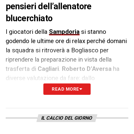
pensieri dell’allenatore
blucerchiato
I giocatori della
Sampdoria
si stanno
godendo le ultime ore di relax perché domani
la squadra si ritroverà a Bogliasco per
riprendere la preparazione in vista della
trasferta di
Cagliari
.
Roberto D’Aversa
ha
diverse valutazione da fare: dallo
schieramento tattico agli infortunati,
READ MORE
passando per le condizioni dei nazionali.
Se
Manolo Gabbiadini
e
Mohamed
IL CALCIO DEL GIORNO
Ihattaren
non sembrano, dal punto di vista
medico, ormai più un problema, l’allenatore