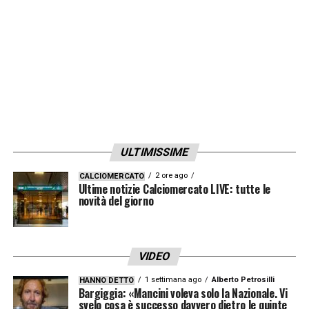
svolto in tutti i club in cui è stato, ma di solito
non commento mai le squadre degli altri
perché ho dei codici e gli allenatori devono
rispettarsi a vicenda».
LA PLAYLIST DELLE NOSTRE TOP NEWS
ULTIMISSIME
2 ore ago
CALCIOMERCATO
Ultime notizie Calciomercato LIVE: tutte le
novità del giorno
VIDEO
1 settimana ago
Alberto Petrosilli
HANNO DETTO
Bargiggia: «Mancini voleva solo la Nazionale. Vi
svelo cosa è successo davvero dietro le quinte