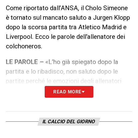
Come riportato dall’ANSA, il Cholo Simeone
è tornato sul mancato saluto a Jurgen Klopp
dopo la scorsa partita tra Atletico Madrid e
Liverpool. Ecco le parole dell’allenatore dei
colchoneros.
LE PAROLE –
«L’ho già spiegato dopo la
partita e lo ribadisco, non saluto dopo le
partite perché le emozioni degli allenatori
sono diverse. In Inghilterra è intesa come
READ MORE
cavalleria, ma non la condivido, perché non
amo la falsità e seguo i miei sentimenti. Non
conosco Klopp personalmente, è un grande
IL CALCIO DEL GIORNO
allenatore, apprezzo l’ottimo lavoro che ha