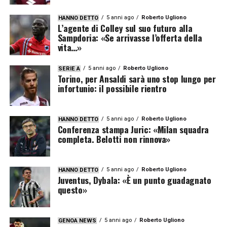
5 anni ago
Roberto Ugliono
HANNO DETTO
L’agente di Colley sul suo futuro alla
Sampdoria: «Se arrivasse l’offerta della
vita…»
5 anni ago
Roberto Ugliono
SERIE A
Torino, per Ansaldi sarà uno stop lungo per
infortunio: il possibile rientro
5 anni ago
Roberto Ugliono
HANNO DETTO
Conferenza stampa Juric: «Milan squadra
completa. Belotti non rinnova»
5 anni ago
Roberto Ugliono
HANNO DETTO
Juventus, Dybala: «È un punto guadagnato
questo»
5 anni ago
Roberto Ugliono
GENOA NEWS