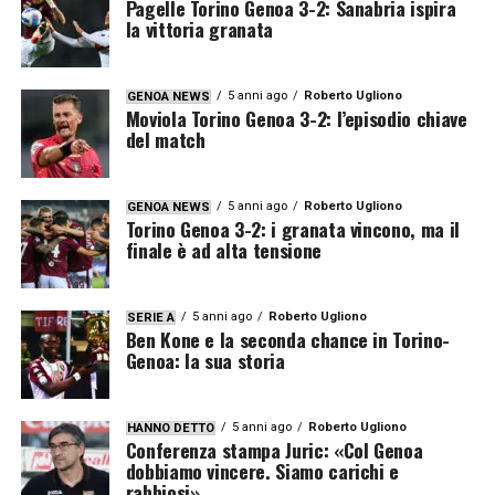
Pagelle Torino Genoa 3-2: Sanabria ispira
la vittoria granata
5 anni ago
Roberto Ugliono
GENOA NEWS
Moviola Torino Genoa 3-2: l’episodio chiave
del match
5 anni ago
Roberto Ugliono
GENOA NEWS
Torino Genoa 3-2: i granata vincono, ma il
finale è ad alta tensione
5 anni ago
Roberto Ugliono
SERIE A
Ben Kone e la seconda chance in Torino-
Genoa: la sua storia
5 anni ago
Roberto Ugliono
HANNO DETTO
Conferenza stampa Juric: «Col Genoa
dobbiamo vincere. Siamo carichi e
rabbiosi»