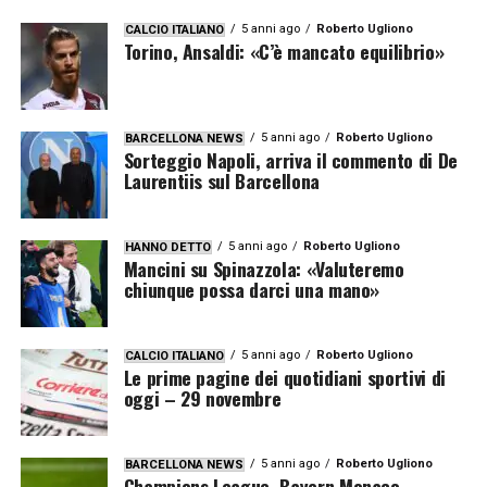
5 anni ago
Roberto Ugliono
CALCIO ITALIANO
Torino, Ansaldi: «C’è mancato equilibrio»
5 anni ago
Roberto Ugliono
BARCELLONA NEWS
Sorteggio Napoli, arriva il commento di De
Laurentiis sul Barcellona
5 anni ago
Roberto Ugliono
HANNO DETTO
Mancini su Spinazzola: «Valuteremo
chiunque possa darci una mano»
5 anni ago
Roberto Ugliono
CALCIO ITALIANO
Le prime pagine dei quotidiani sportivi di
oggi – 29 novembre
5 anni ago
Roberto Ugliono
BARCELLONA NEWS
Champions League, Bayern Monaco-