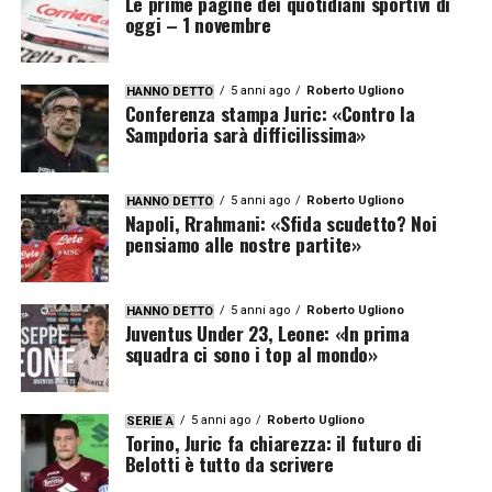
Le prime pagine dei quotidiani sportivi di
oggi – 1 novembre
5 anni ago
Roberto Ugliono
HANNO DETTO
Conferenza stampa Juric: «Contro la
Sampdoria sarà difficilissima»
5 anni ago
Roberto Ugliono
HANNO DETTO
Napoli, Rrahmani: «Sfida scudetto? Noi
pensiamo alle nostre partite»
5 anni ago
Roberto Ugliono
HANNO DETTO
Juventus Under 23, Leone: «In prima
squadra ci sono i top al mondo»
5 anni ago
Roberto Ugliono
SERIE A
Torino, Juric fa chiarezza: il futuro di
Belotti è tutto da scrivere