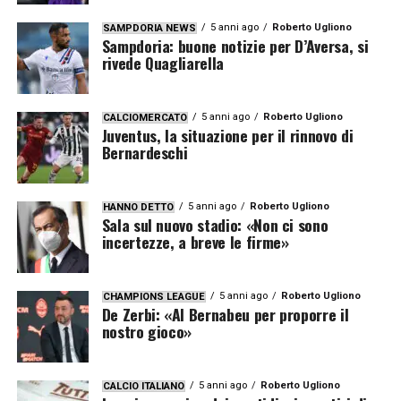
5 anni ago
Roberto Ugliono
SAMPDORIA NEWS
Sampdoria: buone notizie per D’Aversa, si
rivede Quagliarella
5 anni ago
Roberto Ugliono
CALCIOMERCATO
Juventus, la situazione per il rinnovo di
Bernardeschi
5 anni ago
Roberto Ugliono
HANNO DETTO
Sala sul nuovo stadio: «Non ci sono
incertezze, a breve le firme»
5 anni ago
Roberto Ugliono
CHAMPIONS LEAGUE
De Zerbi: «Al Bernabeu per proporre il
nostro gioco»
5 anni ago
Roberto Ugliono
CALCIO ITALIANO