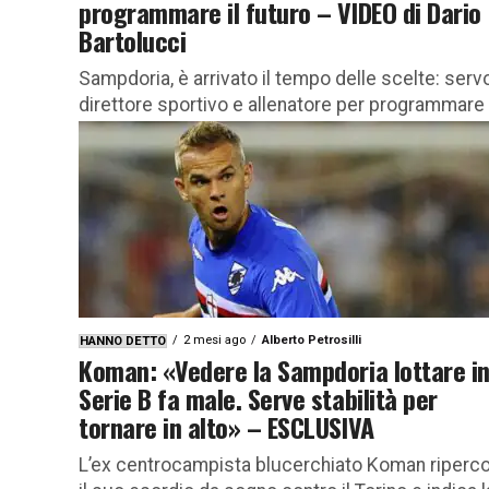
programmare il futuro – VIDEO di Dario
Bartolucci
Sampdoria, è arrivato il tempo delle scelte: serv
direttore sportivo e allenatore per programmare 
futuro! L’urgenza di una decisione immediata Il
tempo comincia a stringere...
2 mesi ago
Alberto Petrosilli
HANNO DETTO
Koman: «Vedere la Sampdoria lottare i
Serie B fa male. Serve stabilità per
tornare in alto» – ESCLUSIVA
L’ex centrocampista blucerchiato Koman riperco