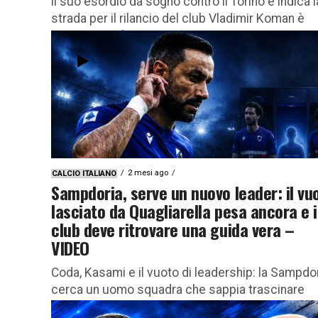
il suo esordio da sogno contro il Torino e indica l
strada per il rilancio del club Vladimir Koman è
cresciuto nel...
2 mesi ago
CALCIO ITALIANO
Sampdoria, serve un nuovo leader: il vu
lasciato da Quagliarella pesa ancora e i
club deve ritrovare una guida vera –
VIDEO
Coda, Kasami e il vuoto di leadership: la Sampdo
cerca un uomo squadra che sappia trascinare
come un tempo La Sampdoria non ha bisogno