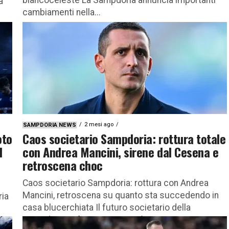
a
cambiamenti nella...
2 mesi ago
SAMPDORIA NEWS
oto
Caos societario Sampdoria: rottura totale
l
con Andrea Mancini, sirene dal Cesena e
retroscena choc
Caos societario Sampdoria: rottura con Andrea
Mancini, retroscena su quanto sta succedendo in
ria
casa blucerchiata Il futuro societario della
Sampdoria si fa ogni giorno più incerto,...