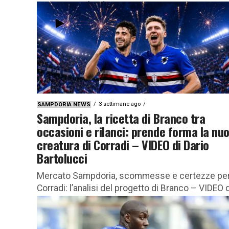
Mazzarri Si chiude con...
3 settimane ago
SAMPDORIA NEWS
Sampdoria, la ricetta di Branco tra
occasioni e rilanci: prende forma la nu
creatura di Corradi – VIDEO di Dario
Bartolucci
Mercato Sampdoria, scommesse e certezze pe
Corradi: l’analisi del progetto di Branco – VIDEO d
Dario Bartolucci Il cantiere blucerchiato continua
lavorare a pieno ritmo...