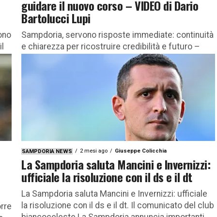
guidare il nuovo corso – VIDEO di Dario
Bartolucci Lupi
ono
Sampdoria, servono risposte immediate: continuità
il
e chiarezza per ricostruire credibilità e futuro –
VIDEO di Dario Bartolucci Lupi La Sampdoria sta
attraversando una fase di profonda...
2 mesi ago
Giuseppe Colicchia
SAMPDORIA NEWS
n
La Sampdoria saluta Mancini e Invernizzi:
ufficiale la risoluzione con il ds e il dt
La Sampdoria saluta Mancini e Invernizzi: ufficiale
la risoluzione con il ds e il dt. Il comunicato del club
rre
biancoceleste La Sampdoria annuncia importanti