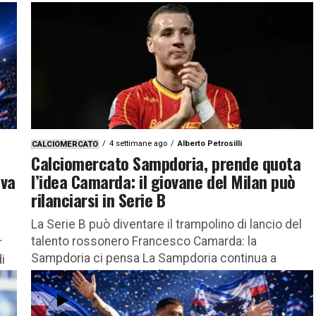
4 settimane ago
Alberto Petrosilli
CALCIOMERCATO
Calciomercato Sampdoria, prende quota
ova
l’idea Camarda: il giovane del Milan può
rilanciarsi in Serie B
La Serie B può diventare il trampolino di lancio del
talento rossonero Francesco Camarda: la
r
Sampdoria ci pensa La Sampdoria continua a
i
monitorare il mercato alla...
 a