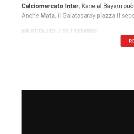
Calciomercato Inter
, Kane al Bayern pu
Anche
Mata
, il Galatasaray piazza il s
MERCOLEDI 7 SETTEMBRE
R
Napoli, Spalletti lo ammette: «
Cristiano
QUI)
Il Chelsea cerca un portiere, sulla lista 
Non solo Zaniolo, anche
Zalewski
può ri
Galatasaray in festa, in Turchia è arrivat
MARTEDI 6 SETTEMBRE
Tudor blocca un ex giallorosso,
Under
no
QUI)