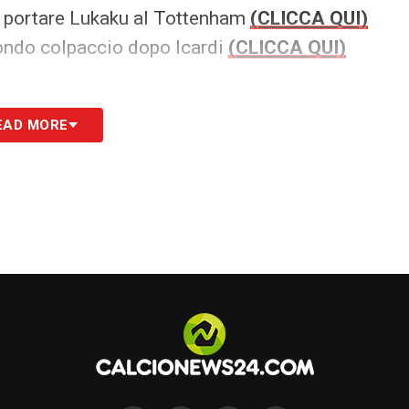
ò portare Lukaku al Tottenham
(CLICCA QUI)
econdo colpaccio dopo Icardi
(CLICCA QUI)
EAD MORE
Ronaldo
? Un po’ me lo ero sognato»
(CLICCA
Blues spunta
Szczesny
della Juve
(CLICCA QUI)
nnovare: la Roma vuole blindarlo
(CLICCA QUI)
o
Icardi
ed è delirio giallorosso
(CLICCA QUI)
n lascerà il Marsiglia per la Turchia
(CLICCA