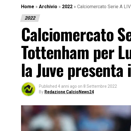
Home
»
Archivio
»
2022
»
Calciomercato Serie A LIVE
2022
Calciomercato Se
Tottenham per Lu
la Juve presenta i
Published
4 anni ago
on
8 Settembre 2022
By
Redazione CalcioNews24