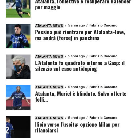
Atalanta, l’obiettivo è recuperare Hateboer
per maggio
5 anni ago
Fabrizio Carcano
ATALANTA NEWS
Pessina può rientrare per Atalanta-Juve,
ma andrà (forse) in panchina
5 anni ago
Fabrizio Carcano
ATALANTA NEWS
L’Atalanta fa quadrato intorno a Gasp: il
silenzio sul caso antidoping
5 anni ago
Fabrizio Carcano
ATALANTA NEWS
Atalanta, Muriel è blindato. Salvo offerte
folli…
5 anni ago
Fabrizio Carcano
ATALANTA NEWS
Ilicic verso l’uscita: opzione Milan per
rilanciarsi