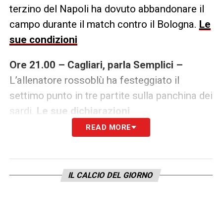
terzino del Napoli ha dovuto abbandonare il
campo durante il match contro il Bologna.
Le
sue condizioni
Ore 21.00 – Cagliari, parla Semplici –
L’allenatore rossoblù ha festeggiato il
settimo punto in tre partite sulla panchina dei
sardi.
Le sue dichiarazioni
READ MORE
Ore 20.30 – Sampdoria, parla Ranieri –
Il
tecnico blucerchiato ha analizzato la
prestazione dei suoi contro il Cagliari.
IL CALCIO DEL GIORNO
L’intervista completa
Ore 18.30 – Verona, Juric si arrende al