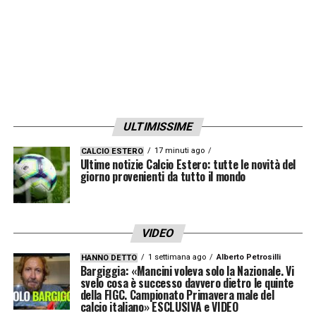
Milan
–
Ivan Juric
, in conferenza stampa, ha
parlato della sconfitta subita contro il
Milan
.
Le sue parole
.
Ore 18.00 – Nicola non vuole alibi
–
Davide
Nicola
, tecnico del Torino, ha parlato ai
microfoni di
Sky Sport
dopo la gara persa
ULTIMISSIME
contro il Crotone.
Le sue parole
.
17 minuti ago
CALCIO ESTERO
Ultime notizie Calcio Estero: tutte le novità del
giorno provenienti da tutto il mondo
Ore 17.45 – Fiorentina, Prandelli non ci sta
–
Cesare Prandelli
, tecnico della
Fiorentina
,
ha parlato ai microfoni di
Sky Sport
dopo la
VIDEO
gara contro il Parma pareggiata per 3-3. Le
1 settimana ago
Alberto Petrosilli
HANNO DETTO
sue
parole
Bargiggia: «Mancini voleva solo la Nazionale. Vi
svelo cosa è successo davvero dietro le quinte
della FIGC. Campionato Primavera male del
Ore 17.30 – D’Aversa rammaricato per il
calcio italiano» ESCLUSIVA e VIDEO