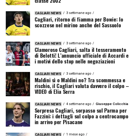
classe 2002
3 settimane ago
CAGLIARI NEWS
Cagliari, ritorno di fiamma per Bowie: lo
scozzese nel mirino anche del Sassuolo
3 settimane ago
CAGLIARI NEWS
Clamoroso Cagliari, salta il tesseramento
di Belotti! L’annuncio ufficiale di Accardi e
i motivi dello stop nelle negoziazioni
3 settimane ago
CAGLIARI NEWS
Maldini sì o Maldini no? Tra scommessa e
rischio, il Cagliari valuta davvero il colpo –
VIDEO di Elia Serra
4 settimane ago
Giuseppe Colicchia
CAGLIARI NEWS
Sorpresa Cagliari, sorpasso sul Parma per
Fazzini: i dettagli sul colpo a centrocampo
in arrivo per Pisacane
1 mese ago
CAGLIARI NEWS