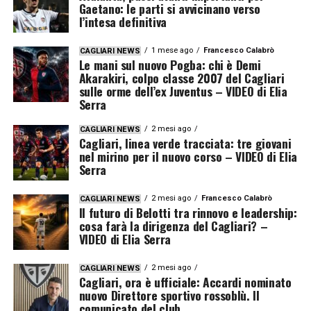
Gaetano: le parti si avvicinano verso
l’intesa definitiva
1 mese ago
Francesco Calabrò
CAGLIARI NEWS
Le mani sul nuovo Pogba: chi è Demi
Akarakiri, colpo classe 2007 del Cagliari
sulle orme dell’ex Juventus – VIDEO di Elia
Serra
2 mesi ago
CAGLIARI NEWS
Cagliari, linea verde tracciata: tre giovani
nel mirino per il nuovo corso – VIDEO di Elia
Serra
2 mesi ago
Francesco Calabrò
CAGLIARI NEWS
Il futuro di Belotti tra rinnovo e leadership:
cosa farà la dirigenza del Cagliari? –
VIDEO di Elia Serra
2 mesi ago
CAGLIARI NEWS
Cagliari, ora è ufficiale: Accardi nominato
nuovo Direttore sportivo rossoblù. Il
comunicato del club