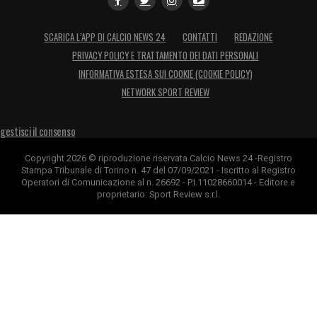
SCARICA L’APP DI CALCIO NEWS 24
CONTATTI
REDAZIONE
PRIVACY POLICY E TRATTAMENTO DEI DATI PERSONALI
INFORMATIVA ESTESA SUI COOKIE (COOKIE POLICY)
NETWORK SPORT REVIEW
gestisci il consenso
Copyright 2026 © riproduzione riservata Calcio News 24 -Registro
Stampa Tribunale di Torino n. 47 del 07/09/2021 - Iscritto al Registro
Operatori di Comunicazione al n. 26692 - P.I.11028660014 - Editore e
proprietario: Sport Review s.r.l.