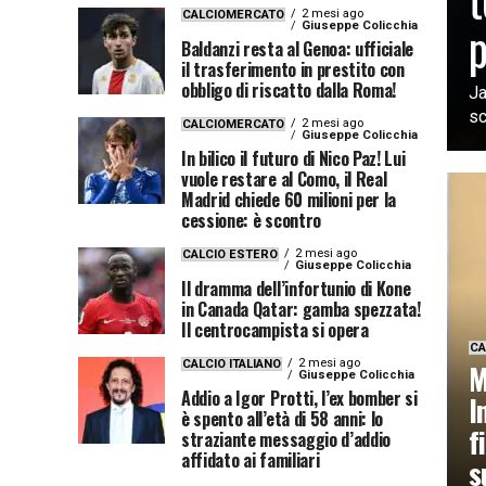
2 mesi ago
CALCIOMERCATO
p
Giuseppe Colicchia
Baldanzi resta al Genoa: ufficiale
il trasferimento in prestito con
obbligo di riscatto dalla Roma!
Ja
sc
2 mesi ago
CALCIOMERCATO
Giuseppe Colicchia
In bilico il futuro di Nico Paz! Lui
vuole restare al Como, il Real
Madrid chiede 60 milioni per la
cessione: è scontro
2 mesi ago
CALCIO ESTERO
Giuseppe Colicchia
Il dramma dell’infortunio di Kone
in Canada Qatar: gamba spezzata!
Il centrocampista si opera
CA
2 mesi ago
CALCIO ITALIANO
M
Giuseppe Colicchia
Addio a Igor Protti, l’ex bomber si
I
è spento all’età di 58 anni: lo
f
straziante messaggio d’addio
affidato ai familiari
s