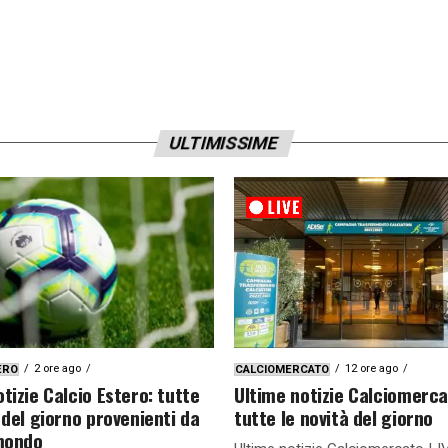
ULTIMISSIME
2 ore ago
12 ore ago
ERO
CALCIOMERCATO
tizie Calcio Estero: tutte
Ultime notizie Calciomerca
 del giorno provenienti da
tutte le novità del giorno
 mondo