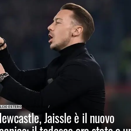
49 minuti ago
LCIO ESTERO
ewcastle, Jaissle è il nuovo
ecnico: il tedesco era stato a u