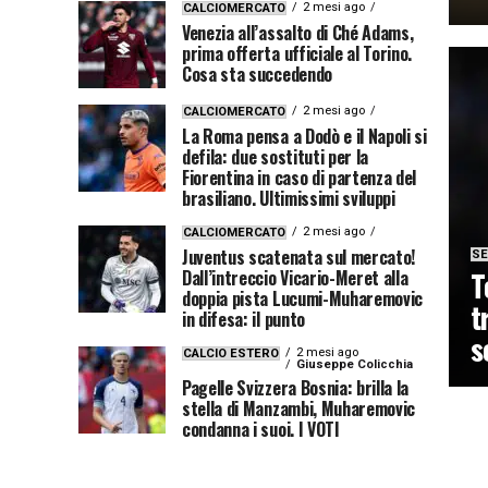
2 mesi ago
CALCIOMERCATO
Venezia all’assalto di Ché Adams,
prima offerta ufficiale al Torino.
Cosa sta succedendo
2 mesi ago
CALCIOMERCATO
La Roma pensa a Dodò e il Napoli si
defila: due sostituti per la
Fiorentina in caso di partenza del
brasiliano. Ultimissimi sviluppi
2 mesi ago
CALCIOMERCATO
Juventus scatenata sul mercato!
SE
T
Dall’intreccio Vicario-Meret alla
doppia pista Lucumi-Muharemovic
t
in difesa: il punto
s
2 mesi ago
CALCIO ESTERO
Giuseppe Colicchia
Pagelle Svizzera Bosnia: brilla la
stella di Manzambi, Muharemovic
condanna i suoi. I VOTI