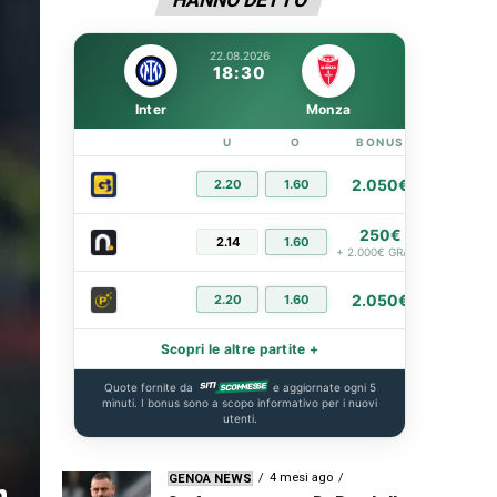
22.08.2026
18:30
Inter
Monza
U
O
BONUS
LINK
2.050€
2.20
1.60
PIÙ IN
250€
2.14
1.60
PIÙ IN
+ 2.000€ GRATIS
2.050€
2.20
1.60
PIÙ IN
Scopri le altre partite +
Quote fornite da
e aggiornate ogni 5
minuti. I bonus sono a scopo informativo per i nuovi
utenti.
n
4 mesi ago
GENOA NEWS