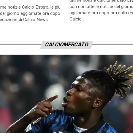
Ultime notizie Calciomercato LI
con noi tutte le notizie del giorno
time notizie Calcio Estero, le più
aggiornate ora dopo ora dalla re
 del giorno aggiornate ora dopo
Calcio...
Redazione di Calcio News...
CALCIOMERCATO