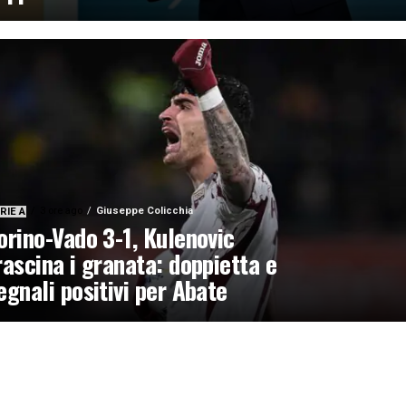
3 ore ago
Giuseppe Colicchia
RIE A
orino-Vado 3-1, Kulenovic
rascina i granata: doppietta e
egnali positivi per Abate