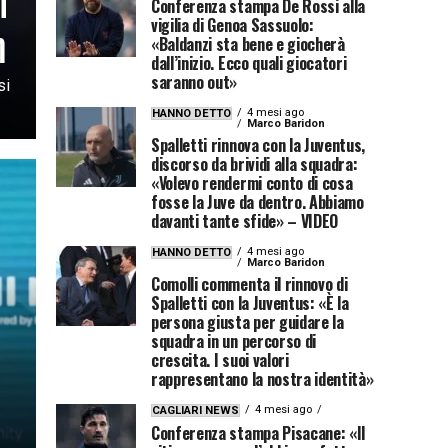
Conferenza stampa De Rossi alla
m
vigilia di Genoa Sassuolo:
«Baldanzi sta bene e giocherà
dall’inizio. Ecco quali giocatori
saranno out»
si
4 mesi ago
HANNO DETTO
Marco Baridon
Spalletti rinnova con la Juventus,
discorso da brividi alla squadra:
«Volevo rendermi conto di cosa
fosse la Juve da dentro. Abbiamo
davanti tante sfide» – VIDEO
4 mesi ago
HANNO DETTO
Marco Baridon
Comolli commenta il rinnovo di
Spalletti con la Juventus: «È la
persona giusta per guidare la
squadra in un percorso di
crescita. I suoi valori
rappresentano la nostra identità»
4 mesi ago
CAGLIARI NEWS
Conferenza stampa Pisacane: «Il