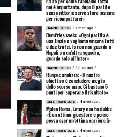
ritiro per come l’abbiamo fatto
noi è importante, dopo 8 partite
senza vittorie serve stare insieme
per ricompattarci»
4 mesi ago
HANNO DETTO
Dumfries svela: «Ogni partita è
una finale e vogliamo vincere tutti
e due trofei. Io non non guardo a
Napoli o a un’altra squadra,
guardo solo all’Inter»
4 mesi ago
HANNO DETTO
Runjaic analizza: «Il nostro
obiettivo è concludere meglio
dello scorso anno. Ci bastano 5
punti per superare il risultato»
4 mesi ago
CALCIOMERCATO
Malen Roma, Emery non ha dubbi:
«È un ottimo giocatore e penso
possa aver un’ottima carriera lì»
4 mesi ago
CALCIOMERCATO