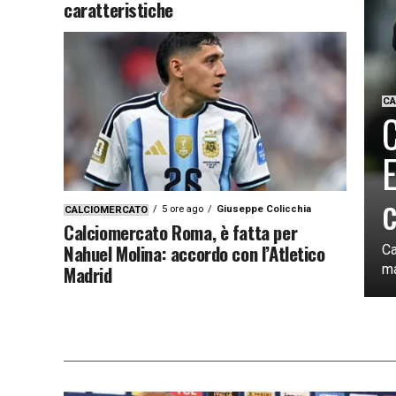
caratteristiche
CA
C
E
c
5 ore ago
Giuseppe Colicchia
CALCIOMERCATO
Calciomercato Roma, è fatta per
Nahuel Molina: accordo con l’Atletico
Ca
Madrid
ma