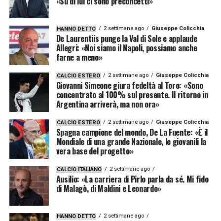
«Su di lui ci sono preconcetti»
2 settimane ago
Giuseppe Colicchia
HANNO DETTO
De Laurentiis punge la Val di Sole e applaude
Allegri: «Noi siamo il Napoli, possiamo anche
farne a meno»
2 settimane ago
Giuseppe Colicchia
CALCIO ESTERO
Giovanni Simeone giura fedeltà al Toro: «Sono
concentrato al 100% sul presente. Il ritorno in
Argentina arriverà, ma non ora»
2 settimane ago
Giuseppe Colicchia
CALCIO ESTERO
Spagna campione del mondo, De La Fuente: «È il
Mondiale di una grande Nazionale, le giovanili la
vera base del progetto»
2 settimane ago
CALCIO ITALIANO
Ausilio: «La carriera di Pirlo parla da sé. Mi fido
di Malagò, di Maldini e Leonardo»
2 settimane ago
HANNO DETTO