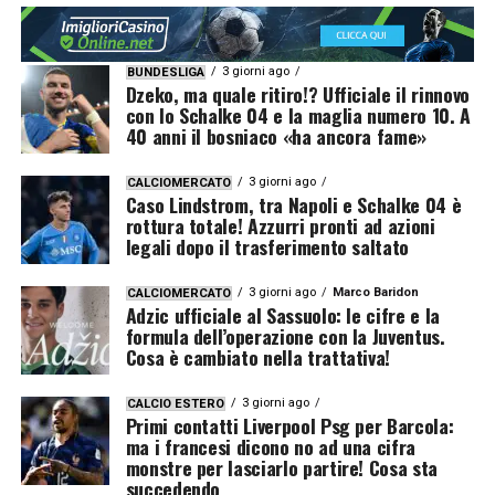
3 giorni ago
BUNDESLIGA
Dzeko, ma quale ritiro!? Ufficiale il rinnovo
con lo Schalke 04 e la maglia numero 10. A
40 anni il bosniaco «ha ancora fame»
3 giorni ago
CALCIOMERCATO
Caso Lindstrom, tra Napoli e Schalke 04 è
rottura totale! Azzurri pronti ad azioni
legali dopo il trasferimento saltato
3 giorni ago
Marco Baridon
CALCIOMERCATO
Adzic ufficiale al Sassuolo: le cifre e la
formula dell’operazione con la Juventus.
Cosa è cambiato nella trattativa!
3 giorni ago
CALCIO ESTERO
Primi contatti Liverpool Psg per Barcola:
ma i francesi dicono no ad una cifra
monstre per lasciarlo partire! Cosa sta
succedendo