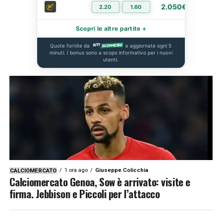
2.050€
2.20
1.60
PIÙ I
Scopri le altre partite +
Quote fornite da
e aggiornate ogni 5
minuti. I bonus sono a scopo informativo per i nuovi
utenti.
1 ora ago
Giuseppe Colicchia
CALCIOMERCATO
Calciomercato Genoa, Sow è arrivato: visite e
firma. Jebbison e Piccoli per l’attacco