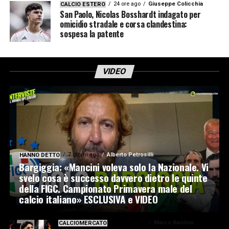
24 ore ago
Giuseppe Colicchia
CALCIO ESTERO
San Paolo, Nicolas Bosshardt indagato per
omicidio stradale e corsa clandestina:
sospesa la patente
VIDEO
7 giorni ago
Alberto Petrosilli
HANNO DETTO
Bargiggia: «Mancini voleva solo la Nazionale. Vi
svelo cosa è successo davvero dietro le quinte
della FIGC. Campionato Primavera male del
calcio italiano» ESCLUSIVA e VIDEO
7 giorni ago
Marco Baridon
CALCIOMERCATO