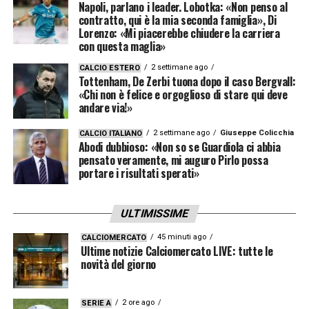
Napoli, parlano i leader. Lobotka: «Non penso al
contratto, qui è la mia seconda famiglia», Di
Lorenzo: «Mi piacerebbe chiudere la carriera
con questa maglia»
2 settimane ago
CALCIO ESTERO
Tottenham, De Zerbi tuona dopo il caso Bergvall:
«Chi non è felice e orgoglioso di stare qui deve
andare via!»
2 settimane ago
Giuseppe Colicchia
CALCIO ITALIANO
Abodi dubbioso: «Non so se Guardiola ci abbia
pensato veramente, mi auguro Pirlo possa
portare i risultati sperati»
ULTIMISSIME
45 minuti ago
CALCIOMERCATO
Ultime notizie Calciomercato LIVE: tutte le
novità del giorno
2 ore ago
SERIE A