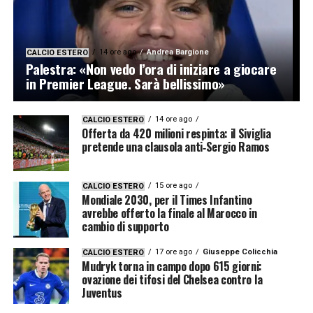
14 ore ago
Andrea Bargione
CALCIO ESTERO
Palestra: «Non vedo l’ora di iniziare a giocare
in Premier League. Sarà bellissimo»
14 ore ago
CALCIO ESTERO
Offerta da 420 milioni respinta: il Siviglia
pretende una clausola anti‑Sergio Ramos
15 ore ago
CALCIO ESTERO
Mondiale 2030, per il Times Infantino
avrebbe offerto la finale al Marocco in
cambio di supporto
17 ore ago
Giuseppe Colicchia
CALCIO ESTERO
Mudryk torna in campo dopo 615 giorni:
ovazione dei tifosi del Chelsea contro la
Juventus