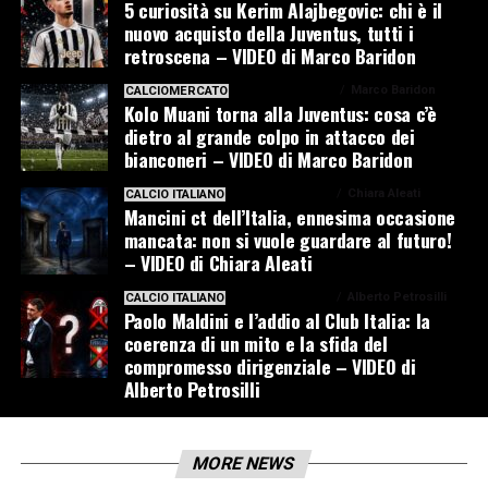
5 curiosità su Kerim Alajbegovic: chi è il
nuovo acquisto della Juventus, tutti i
retroscena – VIDEO di Marco Baridon
1 settimana ago
Marco Baridon
CALCIOMERCATO
Kolo Muani torna alla Juventus: cosa c’è
dietro al grande colpo in attacco dei
bianconeri – VIDEO di Marco Baridon
1 settimana ago
Chiara Aleati
CALCIO ITALIANO
Mancini ct dell’Italia, ennesima occasione
mancata: non si vuole guardare al futuro!
– VIDEO di Chiara Aleati
1 settimana ago
Alberto Petrosilli
CALCIO ITALIANO
Paolo Maldini e l’addio al Club Italia: la
coerenza di un mito e la sfida del
compromesso dirigenziale – VIDEO di
Alberto Petrosilli
MORE NEWS