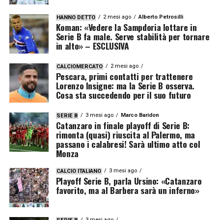
2 mesi ago
Alberto Petrosilli
HANNO DETTO
Koman: «Vedere la Sampdoria lottare in
Serie B fa male. Serve stabilità per tornare
in alto» – ESCLUSIVA
2 mesi ago
CALCIOMERCATO
Pescara, primi contatti per trattenere
Lorenzo Insigne: ma la Serie B osserva.
Cosa sta succedendo per il suo futuro
3 mesi ago
Marco Baridon
SERIE B
Catanzaro in finale playoff di Serie B:
rimonta (quasi) riuscita al Palermo, ma
passano i calabresi! Sarà ultimo atto col
Monza
3 mesi ago
CALCIO ITALIANO
Playoff Serie B, parla Ursino: «Catanzaro
favorito, ma al Barbera sarà un inferno»
3 mesi ago