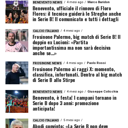
4 mesi ago
Marco Baridon
BENEVENTO NEWS
Benevento, ufficiale il rinnovo di Floro
Flores: il tecnico guiderà le Streghe anche
in Serie B! Il comunicato e tutti i dettagli
4 mesi ago
CALCIO ITALIANO
Frosinone Palermo, big match di Serie B! Il
doppio ex Lucioni: «Partita
importantissima ma non sarà decisiva
anche se…»
4 mesi ago
Paolo Rossi
FROSINONE NEWS
Frosinone Palermo ai raggi X: momento,
classifica, infortunati. Dentro al big match
di Serie B allo Stirpe
4 mesi ago
Giuseppe Colicchia
BENEVENTO NEWS
Benevento, è festa! I campani tornano in
Serie B dopo 3 anni: promozione
anticipata!
5 mesi ago
CALCIO ITALIANO
Abodi convinto: «La Serie B non deve