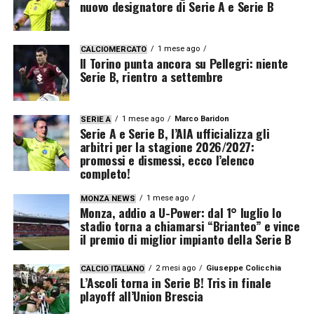
nuovo designatore di Serie A e Serie B
1 mese ago
CALCIOMERCATO
Il Torino punta ancora su Pellegri: niente
Serie B, rientro a settembre
1 mese ago
Marco Baridon
SERIE A
Serie A e Serie B, l’AIA ufficializza gli
arbitri per la stagione 2026/2027:
promossi e dismessi, ecco l’elenco
completo!
1 mese ago
MONZA NEWS
Monza, addio a U-Power: dal 1° luglio lo
stadio torna a chiamarsi “Brianteo” e vince
il premio di miglior impianto della Serie B
2 mesi ago
Giuseppe Colicchia
CALCIO ITALIANO
L’Ascoli torna in Serie B! Tris in finale
playoff all’Union Brescia