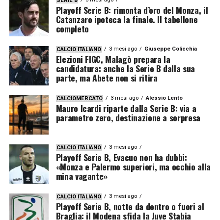
SERIE B
Playoff Serie B: rimonta d’oro del Monza, il
Catanzaro ipoteca la finale. Il tabellone
completo
3 mesi ago
Giuseppe Colicchia
CALCIO ITALIANO
Elezioni FIGC, Malagò prepara la
candidatura: anche la Serie B dalla sua
parte, ma Abete non si ritira
3 mesi ago
Alessio Lento
CALCIOMERCATO
Mauro Icardi riparte dalla Serie B: via a
parametro zero, destinazione a sorpresa
3 mesi ago
CALCIO ITALIANO
Playoff Serie B, Evacuo non ha dubbi:
«Monza e Palermo superiori, ma occhio alla
mina vagante»
3 mesi ago
CALCIO ITALIANO
Playoff Serie B, notte da dentro o fuori al
Braglia: il Modena sfida la Juve Stabia