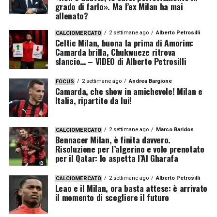
grado di farlo». Ma l’ex Milan ha mai
allenato?
2 settimane ago
Alberto Petrosilli
CALCIOMERCATO
Celtic Milan, buona la prima di Amorim:
Camarda brilla, Chukwueze ritrova
slancio… – VIDEO di Alberto Petrosilli
2 settimane ago
Andrea Bargione
FOCUS
Camarda, che show in amichevole! Milan e
Italia, ripartite da lui!
2 settimane ago
Marco Baridon
CALCIOMERCATO
Bennacer Milan, è finita davvero.
Risoluzione per l’algerino e volo prenotato
per il Qatar: lo aspetta l’Al Gharafa
2 settimane ago
Alberto Petrosilli
CALCIOMERCATO
Leao e il Milan, ora basta attese: è arrivato
il momento di scegliere il futuro