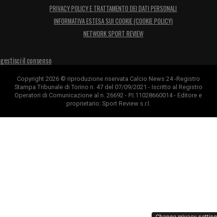
PRIVACY POLICY E TRATTAMENTO DEI DATI PERSONALI
INFORMATIVA ESTESA SUI COOKIE (COOKIE POLICY)
NETWORK SPORT REVIEW
gestisci il consenso
Copyright 2026 © riproduzione riservata Calcio News 24 -Registro
Stampa Tribunale di Torino n. 47 del 07/09/2021 - Iscritto al Registro
Operatori di Comunicazione al n. 26692 - P.I.11028660014 - Editore e
proprietario: Sport Review s.r.l.