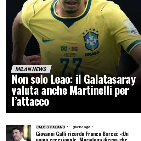
MILAN NEWS
Non solo Leao: il Galatasaray
valuta anche Martinelli per
l’attacco
1 giorno ago
CALCIO ITALIANO
Giovanni Galli ricorda Franco Baresi: «Un
uomo eccezionale, Maradona diceva che