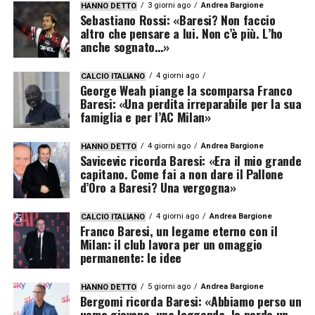
3 giorni ago
Andrea Bargione
HANNO DETTO
Sebastiano Rossi: «Baresi? Non faccio
altro che pensare a lui. Non c’è più. L’ho
anche sognato…»
4 giorni ago
CALCIO ITALIANO
George Weah piange la scomparsa Franco
Baresi: «Una perdita irreparabile per la sua
famiglia e per l’AC Milan»
4 giorni ago
Andrea Bargione
HANNO DETTO
Savicevic ricorda Baresi: «Era il mio grande
capitano. Come fai a non dare il Pallone
d’Oro a Baresi? Una vergogna»
4 giorni ago
Andrea Bargione
CALCIO ITALIANO
Franco Baresi, un legame eterno con il
Milan: il club lavora per un omaggio
permanente: le idee
5 giorni ago
Andrea Bargione
HANNO DETTO
Bergomi ricorda Baresi: «Abbiamo perso un
uomo giovane, una leggenda. Io perdo un