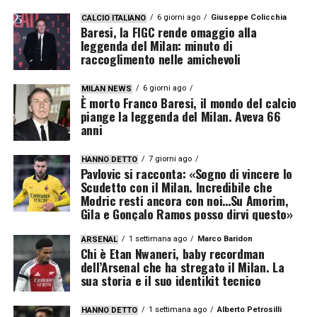
6 giorni ago
Giuseppe Colicchia
CALCIO ITALIANO
Baresi, la FIGC rende omaggio alla
leggenda del Milan: minuto di
raccoglimento nelle amichevoli
6 giorni ago
MILAN NEWS
È morto Franco Baresi, il mondo del calcio
piange la leggenda del Milan. Aveva 66
anni
7 giorni ago
HANNO DETTO
Pavlovic si racconta: «Sogno di vincere lo
Scudetto con il Milan. Incredibile che
Modric resti ancora con noi…Su Amorim,
Gila e Gonçalo Ramos posso dirvi questo»
1 settimana ago
Marco Baridon
ARSENAL
Chi è Etan Nwaneri, baby recordman
dell’Arsenal che ha stregato il Milan. La
sua storia e il suo identikit tecnico
1 settimana ago
Alberto Petrosilli
HANNO DETTO