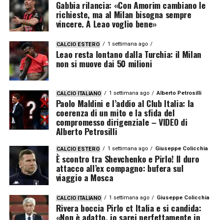
Gabbia rilancia: «Con Amorim cambiano le
richieste, ma al Milan bisogna sempre
vincere. A Leao voglio bene»
1 settimana ago
CALCIO ESTERO
Leao resta lontano dalla Turchia: il Milan
non si muove dai 50 milioni
1 settimana ago
Alberto Petrosilli
CALCIO ITALIANO
Paolo Maldini e l’addio al Club Italia: la
coerenza di un mito e la sfida del
compromesso dirigenziale – VIDEO di
Alberto Petrosilli
1 settimana ago
Giuseppe Colicchia
CALCIO ESTERO
È scontro tra Shevchenko e Pirlo! Il duro
attacco all’ex compagno: bufera sul
viaggio a Mosca
1 settimana ago
Giuseppe Colicchia
CALCIO ITALIANO
Rivera boccia Pirlo ct Italia e si candida:
«Non è adatto, io sarei perfettamente in