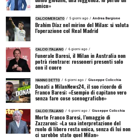
amico»
5 giorni ago
Andrea Bargione
CALCIOMERCATO
Brahim Díaz nel mirino del Milan: si valuta
l’operazione col Real Madrid
6 giorni ago
CALCIO ITALIANO
Funerale Baresi, il Milan in Australia non
potrà rientrare: rossoneri presenti solo
con il cuore
6 giorni ago
Giuseppe Colicchia
HANNO DETTO
Donati a MilanNews24, il suo ricordo di
Franco Baresi: «Esempio di capitano vero
senza fare cose scenografiche»
6 giorni ago
Giuseppe Colicchia
CALCIO ITALIANO
Morte Franco Baresi, l’omaggio di
Zazzaroni: «La sua interpretazione del
ruolo di libero resta unica, senza di lui non
ci sarebbe stato quel Milan»