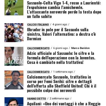
Sassuolo-Celta Vigo 1-4, rosso a Laurienté:
l’espulsione cambia l’amichevole.
L’attaccante neroverde perde la testa dopo
un fallo subito
4 giorni ago
CALCIO ITALIANO
Obrador in pole per il Sassuolo sulla
sinistra, Valeri l’alternativa: a destra c’è
Darmian
6 giorni ago
Marco Baridon
CALCIOMERCATO
Adzic ufficiale al Sassuolo: le cifre e la
formula dell’operazione con la Juventus.
Cosa è cambiato nella trattativa!
1 settimana ago
CALCIOMERCATO
Calciomercato Sassuolo, trattativa in
corso per Femi Seriki: cifre e dettagli
dell’offerta allo Sheffield United! Chi è il
possibile colpo dei neroverdi
2 settimane ago
HANNO DETTO
Aquilani: «Uno dei vantaggi è che a Reggio