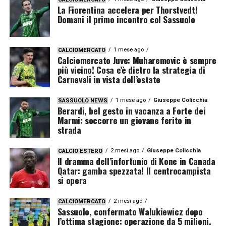
La Fiorentina accelera per Thorstvedt!
Domani il primo incontro col Sassuolo
1 mese ago
CALCIOMERCATO
Calciomercato Juve: Muharemovic è sempre
più vicino! Cosa c’è dietro la strategia di
Carnevali in vista dell’estate
1 mese ago
Giuseppe Colicchia
SASSUOLO NEWS
Berardi, bel gesto in vacanza a Forte dei
Marmi: soccorre un giovane ferito in
strada
2 mesi ago
Giuseppe Colicchia
CALCIO ESTERO
Il dramma dell’infortunio di Kone in Canada
Qatar: gamba spezzata! Il centrocampista
si opera
2 mesi ago
CALCIOMERCATO
Sassuolo, confermato Walukiewicz dopo
l’ottima stagione: operazione da 5 milioni.