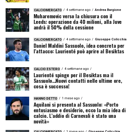
4 settimane ago
Andrea Bargione
CALCIOMERCATO
Muharemovic verso la chiusura con il
Leeds: operazione da 40 milioni, alla Juve
andrà il 50% della cessione
4 settimane ago
Giuseppe Colicchia
CALCIOMERCATO
Daniel Maldini Sassuolo, idea concreta per
l’attacco: Laurienté può aprire al Besiktas
4 settimane ago
CALCIO ESTERO
Laurienté spinge per il Besiktas ma il
Sassuolo…Nuovi contatti nelle ultime ore,
cosa è successo!
1 mese ago
HANNO DETTO
Aquilani si presenta al Sassuolo: «Porto
entusiasmo e desiderio, ecco la mia idea di
calcio. L’addio di Carnevali è stato una
novità»
1 mese ago
Giuseppe Colicchia
CALCIOMERCATO