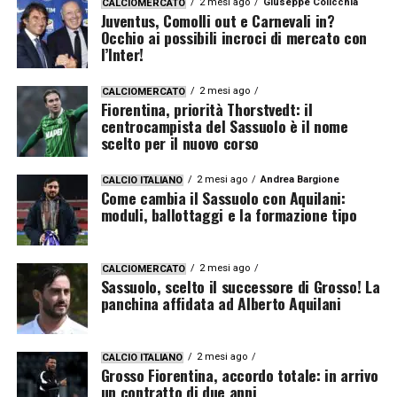
2 mesi ago
Giuseppe Colicchia
CALCIOMERCATO
Juventus, Comolli out e Carnevali in?
Occhio ai possibili incroci di mercato con
l’Inter!
2 mesi ago
CALCIOMERCATO
Fiorentina, priorità Thorstvedt: il
centrocampista del Sassuolo è il nome
scelto per il nuovo corso
2 mesi ago
Andrea Bargione
CALCIO ITALIANO
Come cambia il Sassuolo con Aquilani:
moduli, ballottaggi e la formazione tipo
2 mesi ago
CALCIOMERCATO
Sassuolo, scelto il successore di Grosso! La
panchina affidata ad Alberto Aquilani
2 mesi ago
CALCIO ITALIANO
Grosso Fiorentina, accordo totale: in arrivo
un contratto di due anni