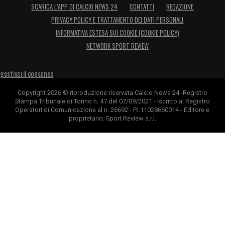
SCARICA L’APP DI CALCIO NEWS 24
CONTATTI
REDAZIONE
PRIVACY POLICY E TRATTAMENTO DEI DATI PERSONALI
INFORMATIVA ESTESA SUI COOKIE (COOKIE POLICY)
NETWORK SPORT REVIEW
gestisci il consenso
Copyright 2026 © riproduzione riservata Calcio News 24 -Registro
Stampa Tribunale di Torino n. 47 del 07/09/2021 - Iscritto al Registro
Operatori di Comunicazione al n. 26692 - P.I.11028660014 - Editore e
proprietario: Sport Review s.r.l.