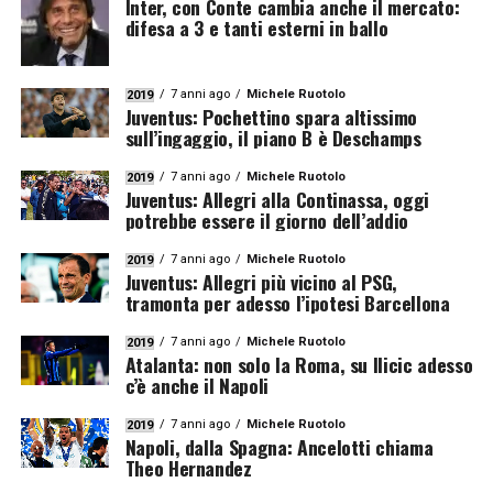
Inter, con Conte cambia anche il mercato:
difesa a 3 e tanti esterni in ballo
7 anni ago
Michele Ruotolo
2019
Juventus: Pochettino spara altissimo
sull’ingaggio, il piano B è Deschamps
7 anni ago
Michele Ruotolo
2019
Juventus: Allegri alla Continassa, oggi
potrebbe essere il giorno dell’addio
7 anni ago
Michele Ruotolo
2019
Juventus: Allegri più vicino al PSG,
tramonta per adesso l’ipotesi Barcellona
7 anni ago
Michele Ruotolo
2019
Atalanta: non solo la Roma, su Ilicic adesso
c’è anche il Napoli
7 anni ago
Michele Ruotolo
2019
Napoli, dalla Spagna: Ancelotti chiama
Theo Hernandez