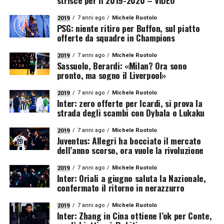
strisce per il 2019-2020 – VIDEO
7 anni ago
Michele Ruotolo
2019
PSG: niente ritiro per Buffon, sul piatto
offerte da squadre in Champions
7 anni ago
Michele Ruotolo
2019
Sassuolo, Berardi: «Milan? Ora sono
pronto, ma sogno il Liverpool»
7 anni ago
Michele Ruotolo
2019
Inter: zero offerte per Icardi, si prova la
strada degli scambi con Dybala o Lukaku
7 anni ago
Michele Ruotolo
2019
Juventus: Allegri ha bocciato il mercato
dell’anno scorso, ora vuole la rivoluzione
7 anni ago
Michele Ruotolo
2019
Inter: Oriali a giugno saluta la Nazionale,
confermato il ritorno in nerazzurro
7 anni ago
Michele Ruotolo
2019
Inter: Zhang in Cina ottiene l’ok per Conte,