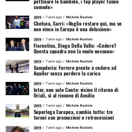
pettinare le bambole, i top player fanno
comodo»
7 anni ago
Michele Ruotolo
2019
Chelsea, Sarri: «Voglio restare qui, ma se
non vinco in Europa è una delusione»
7 anni ago
Michele Ruotolo
2019
Fiorentina, Diego Della Valle: «Cedere?
Questa squadra non la vuole nessuno»
7 anni ago
Michele Ruotolo
2019
Sampdoria: Ferrero pronto a cedere ad
Aquilor senza perdere la carica
7 anni ago
Michele Ruotolo
2019
Inter, non solo Conte: vicino il ritorno di
Oriali, sì al rinnovo di Ausilio
7 anni ago
Michele Ruotolo
2019
Superlega Europea, cambia tutto: tre
tornei con promozioni e retrocessioni
7 anni ago
Michele Ruotolo
2019