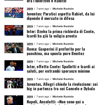
ora l’obiettivo è Rakitic
7 anni ago
Michele Ruotolo
2019
Juventus: Paratici aspetta Rabiot, da lui
dipende il mercato in difesa
7 anni ago
Michele Ruotolo
2019
Inter: Dzeko la prima richiesta di Conte,
Icardi ha già la valigia pronta
7 anni ago
Michele Ruotolo
2019
Roma: Gasperini il preferito per la
panchina, ma spunta pure Benitez
7 anni ago
Michele Ruotolo
2019
Inter, effetto Conte: Spalletti e Icardi ai
saluti, per entrambi speranze minime
7 anni ago
Michele Ruotolo
2019
Juventus, Allegri chiede la rivoluzione: sei
big in partenza tra cui Cancelo e Dybala
7 anni ago
Michele Ruotolo
2019
Napoli, Ancelotti: «Non sono qui a