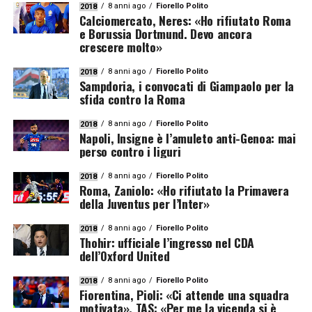
8 anni ago
Fiorello Polito
2018
Calciomercato, Neres: «Ho rifiutato Roma
e Borussia Dortmund. Devo ancora
crescere molto»
8 anni ago
Fiorello Polito
2018
Sampdoria, i convocati di Giampaolo per la
sfida contro la Roma
8 anni ago
Fiorello Polito
2018
Napoli, Insigne è l’amuleto anti-Genoa: mai
perso contro i liguri
8 anni ago
Fiorello Polito
2018
Roma, Zaniolo: «Ho rifiutato la Primavera
della Juventus per l’Inter»
8 anni ago
Fiorello Polito
2018
Thohir: ufficiale l’ingresso nel CDA
dell’Oxford United
8 anni ago
Fiorello Polito
2018
Fiorentina, Pioli: «Ci attende una squadra
motivata». TAS: «Per me la vicenda si è