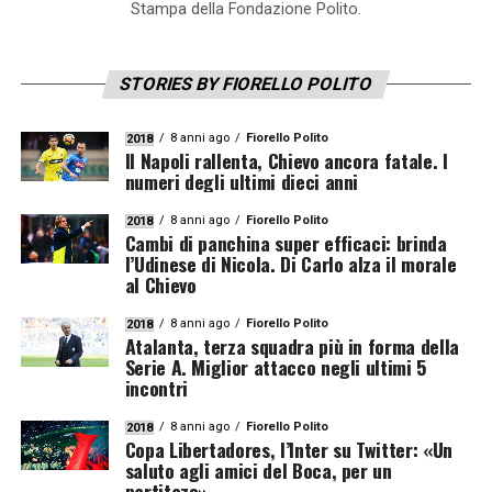
Stampa della Fondazione Polito.
STORIES BY FIORELLO POLITO
8 anni ago
Fiorello Polito
2018
Il Napoli rallenta, Chievo ancora fatale. I
numeri degli ultimi dieci anni
8 anni ago
Fiorello Polito
2018
Cambi di panchina super efficaci: brinda
l’Udinese di Nicola. Di Carlo alza il morale
al Chievo
8 anni ago
Fiorello Polito
2018
Atalanta, terza squadra più in forma della
Serie A. Miglior attacco negli ultimi 5
incontri
8 anni ago
Fiorello Polito
2018
Copa Libertadores, l’Inter su Twitter: «Un
saluto agli amici del Boca, per un
partitazo»