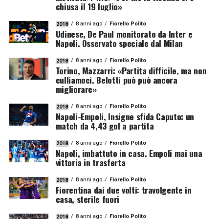
chiusa il 19 luglio»
8 anni ago
Fiorello Polito
2018
Udinese, De Paul monitorato da Inter e
Napoli. Osservato speciale dal Milan
8 anni ago
Fiorello Polito
2018
Torino, Mazzarri: «Partita difficile, ma non
culliamoci. Belotti può può ancora
migliorare»
8 anni ago
Fiorello Polito
2018
Napoli-Empoli, Insigne sfida Caputo: un
match da 4,43 gol a partita
8 anni ago
Fiorello Polito
2018
Napoli, imbattuto in casa. Empoli mai una
vittoria in trasferta
8 anni ago
Fiorello Polito
2018
Fiorentina dai due volti: travolgente in
casa, sterile fuori
8 anni ago
Fiorello Polito
2018