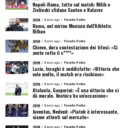
Napoli-Roma, tutto sul match: Milik e
Zielinski sfidano Santon e Kolarov
8 anni ago
Fiorello Polito
2018
Roma, nel mirino Muniain dell’Athletic
Bilbao
8 anni ago
Fiorello Polito
2018
Chievo, dura contestazione dei tifosi: «Ci
avete rotto il c****»
8 anni ago
Fiorello Polito
2018
Lazio, Inzaghi è soddisfatto: «Vittoria che
vale molto, il match era rischioso»
8 anni ago
Fiorello Polito
2018
Atalanta, Gasperini: «È una vittoria che ci
dà morale. Ventura ha un’occasione»
8 anni ago
Fiorello Polito
2018
Juventus, Nedved: «Piatek è interessante,
siamo attenti sul mercato»
8 anni ago
Fiorello Polito
2018