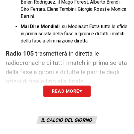
Belen Rodriguez, il Mago Forest, Alberto Brandi,
Ciro Ferrara, Elena Tambini, Giorgia Rossi e Monica
Bertini.
Mai Dire Mondiali
: su Mediaset Extra tutte le sfide
in prima serata della fase a gironi e di tutti i match
della fase a eliminazione diretta
Radio 105
trasmetterà in diretta le
radiocronache di tutti i match in prima serata
della fase a gironi e di tutte le partite dagli
ottavi di finale fino alla finale.
READ MORE
Calendario Mondiali 2018: partite,
date, orari e canali tv
IL CALCIO DEL GIORNO
FASE A GIRONI MONDIALI 2018